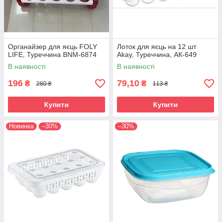
Органайзер для яєць FOLY
Лоток для яєць на 12 шт
LIFE, Туреччина BNM-6874
Akaу, Туреччина, АК-649
В наявності
В наявності
196
79,10
₴
₴
280 ₴
113 ₴
Купити
Купити
Новинка
–30%
–30%