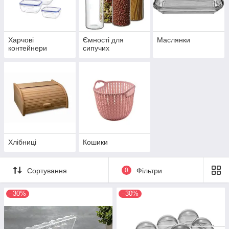
Харчові
Ємності для
Маслянки
контейнери
сипучих
Хлібниці
Кошики
Сортування
0
Фільтри
–30%
–30%