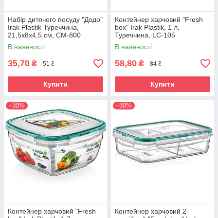
Набір дитячого посуду "Додо"
Контейнер харчовий "Fresh
Irak Plastik Туреччина,
box" Irak Plastik, 1 л,
21,5x8x4,5 см, CM-800
Туреччина, LC-105
В наявності
В наявності
35,70
58,80
₴
₴
51 ₴
84 ₴
Купити
Купити
–30%
–30%
Пластиковые корзины помогают
организовать хранение вещей и
продуктов в доме. Это отличное
решение для овощей и фруктов. На
сайте вы найдете большой выбор форм
Хлібниці
Ті,
и расцветок, которые станут отличным
хто використовує хлібницю, знає, що саме в ній хлібобулочні
дополнением к интерьеру.
вироби набагато довше залишаються свіжими та не
покриваються пліснявою. Простоту та зручність використання
такого предмета вже встигли оцінити тисячі покупців. Тепер
настала ваша черга!
Контейнер харчовий "Fresh
Контейнер харчовий 2-