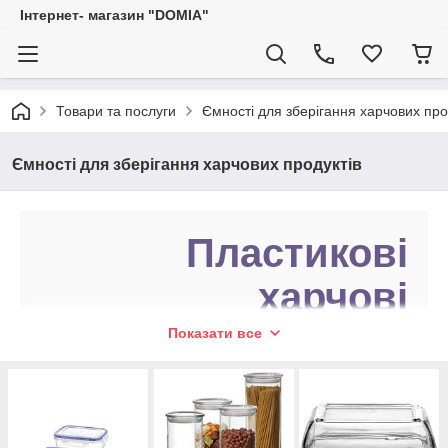
Iнтернет- магазин "DOMIA"
Товари та послуги
Ємності для зберігання харчових про
Ємності для зберігання харчових продуктів
Пластикові
харчові
контейнери
Показати все
Дивитися каталог