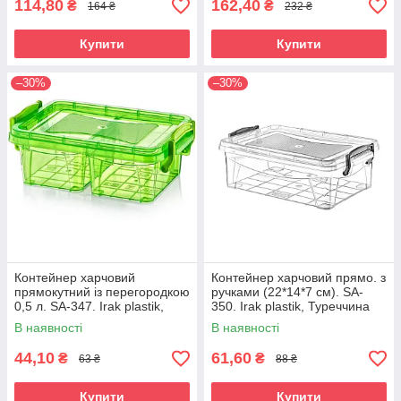
114,80
162,40
₴
₴
164 ₴
232 ₴
Купити
Купити
–30%
–30%
Контейнер харчовий
Контейнер харчовий прямо. з
прямокутний із перегородкою
ручками (22*14*7 см). SA-
0,5 л. SA-347. Irak plastik,
350. Irak plastik, Туреччина
Туреччина
В наявності
В наявності
44,10
61,60
₴
₴
63 ₴
88 ₴
Купити
Купити