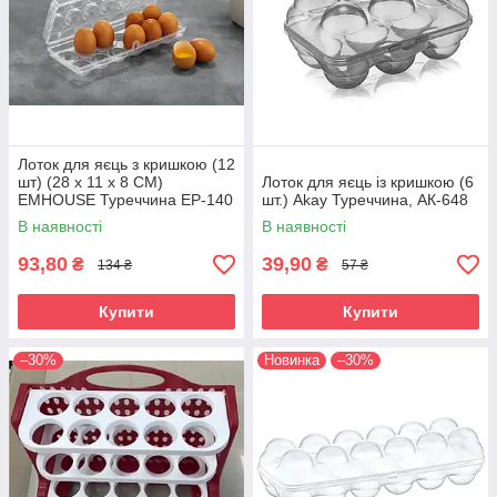
Лоток для яєць з кришкою (12
шт) (28 х 11 х 8 СМ)
Лоток для яєць із кришкою (6
ЕMHOUSE Туреччина EP-140
шт.) Akaу Туреччина, АК-648
В наявності
В наявності
93,80
39,90
₴
₴
134 ₴
57 ₴
Купити
Купити
–30%
Новинка
–30%