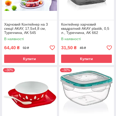
Харчовий Контейнер на 3
Контейнер харчовий
секції AKAY, 17,5х4,8 см,
квадратний AKAY plastik, 0,5
Туреччина, AK 545
л., Туреччина, AK 662
В наявності
В наявності
64,40
31,50
₴
₴
92 ₴
45 ₴
Те, кто использует хлебницу, знает, что
именно в ней хлебобулочные изделия
Купити
Купити
гораздо дольше остаются свежими и не
покрываются плесенью. Простоту и
–30%
–30%
удобство использования такого
предмета уже успели оценить тысячи
Маслянки
покупателей. Теперь настал ваш черед!
Пластикові та скляні масляни на будь-який смак. Зручна
форма на пачку олії чи шматок вагового продукту до 300
грам. Допоможемо підібрати оптимальну модель за вашими
запитами та смаковими уподобаннями.