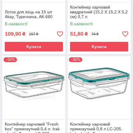
Контейнер харчовий
Лоток для яєць на 15 шт
квадратний (15,2 X 15,2 X 5,2
Akaу, Туреччина, АК-680
см) 0,7 л
В наявності
В наявності
109,90
51,80
₴
₴
157 ₴
74 ₴
Купити
Купити
–30%
–30%
Контейнер харчовий "Fresh
Контейнер харчовий
box" прямокутний 0,4 л. Irak
прямокутний 0,8 л LC-205.