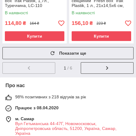
box" Irak Plastik, 1,7л.,
секційний "Fresh box" Irak
Туреччина, LC-110
Plastik, 1 л., 21x14,5x6 см,
Туреччина, LC-505
В наявності
В наявності
114,80
156,10
₴
₴
164 ₴
223 ₴
Купити
Купити
Показати ще
1
/ 6
Про нас
98% позитивних з 218 відгуків за рік
Кошики
Працює з 08.04.2020
Пластикові кошики допомагають організувати зберігання
речей та продуктів у будинку. Це відмінне рішення для овочів
м. Самар
та фруктів. На сайті ви знайдете великий вибір форм та
Вул Гетьманська 44-47Г, Новомосковськ,
забарвлень, які стануть чудовим доповненням до інтер'єру.
Днiпропетровська область, 51200, Україна, Самар,
Україна