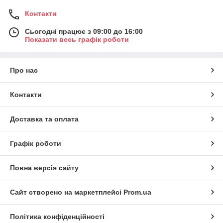
Контакти
Всі ємності для зберігання харчових
Сьогодні працює з 09:00 до 16:00
Показати весь графік роботи
продуктів
Про нас
Переваги ємностей та контейнерів
Контакти
Доставка та оплата
Раціоналізація та оптимізація зберігання
харчових продуктів та речей.
Графік роботи
Виготовлення із безпечних матеріалів,
призначених для контакту з продуктами.
Повна версія сайту
Наявність харчових контейнерів різного
Сайт створено на маркетплейсі
Prom.ua
призначення, форм, розмірів.
Політика конфіденційності