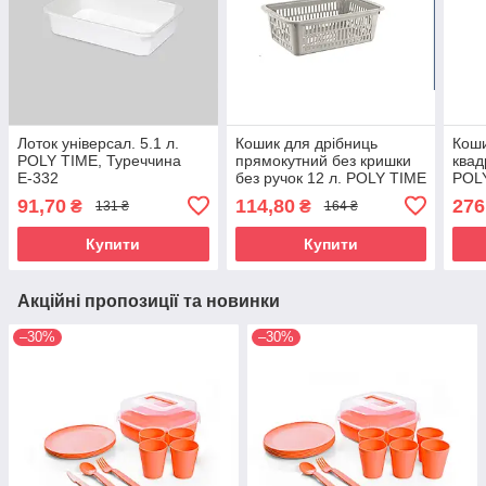
Лоток універсал. 5.1 л.
Кошик для дрібниць
Коши
POLY TIME, Туреччина
прямокутний без кришки
квад
Е-332
без ручок 12 л. POLY TIME
POLY
Туреччина E-219
Е-29
91,70
114,80
276
₴
₴
131 ₴
164 ₴
Купити
Купити
Акційні пропозиції та новинки
–30%
–30%