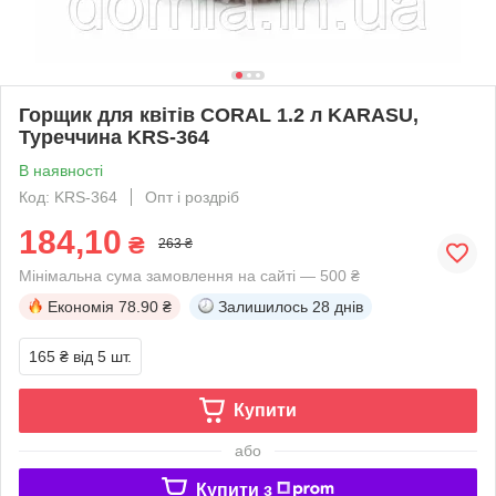
Горщик для квітів CORAL 1.2 л KARASU,
Туреччина KRS-364
В наявності
Код: KRS-364
Опт і роздріб
184,10
₴
263 ₴
Мінімальна сума замовлення на сайті — 500 ₴
Економія
78.90 ₴
Залишилось
28 днів
165 ₴
від 5 шт.
Купити
або
Купити з