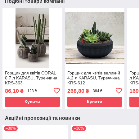
Подібні товари компанії
Горщик для квітів CORAL
Горщик для квітів великий
Горщ
0.7 л KARASU, Туреччина
4.2 л KARASU, Туреччина
л KA
KRS-363
KRS-612
KRS
86,10
268,80
169
₴
₴
123 ₴
384 ₴
Купити
Купити
Акційні пропозиції та новинки
–30%
–30%