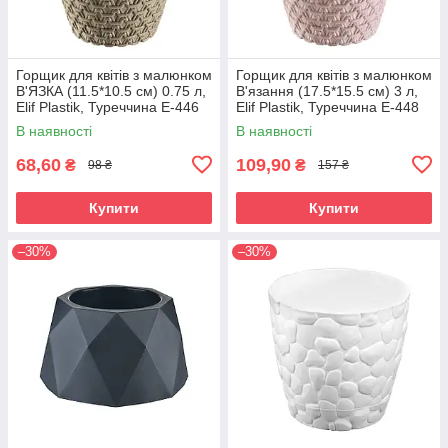
Горщик для квітів з малюнком
Горщик для квітів з малюнком
В'ЯЗКА (11.5*10.5 см) 0.75 л,
В'язання (17.5*15.5 см) 3 л,
Elif Plastik, Туреччина Е-446
Elif Plastik, Туреччина Е-448
В наявності
В наявності
68,60
109,90
₴
₴
98 ₴
157 ₴
Купити
Купити
–30%
–30%