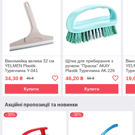
Вікномийка велика 32 см
Щітка для прибирання з
Вікн
YELMEN Plastik.
ручкою "Праска" AKAY
YELM
Туреччина Y-041
Plastik Туреччина АК-226
Туре
34,30
46,20
19,
₴
₴
49 ₴
66 ₴
Купити
Купити
Акційні пропозиції та новинки
–30%
–30%