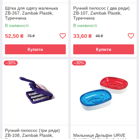
Щітка для одягу маленька
Ручний пилосос ( два ряди)
ZB-267, Zambak Plastik,
ZB-107, Zambak Plastik,
Туреччина
Туреччина
В наявності
В наявності
52,50
33,60
₴
₴
75 ₴
48 ₴
Купити
Купити
–30%
–30%
Ручний пилосос (три ряди)
ZB-108, Zambak Plastik,
Мильниця Дельфін URVE