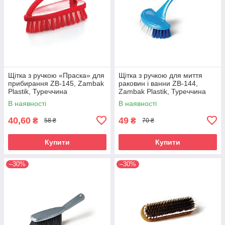
Щітка з ручкою «Праска» для
Щітка з ручкою для миття
прибирання ZB-145, Zambak
раковин і ванни ZB-144,
Plastik, Туреччина
Zambak Plastik, Туреччина
В наявності
В наявності
40,60
49
₴
₴
58 ₴
70 ₴
Купити
Купити
–30%
–30%