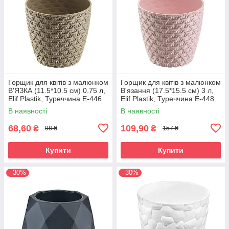
Горщик для квітів з малюнком
Горщик для квітів з малюнком
В'ЯЗКА (11.5*10.5 см) 0.75 л,
В'язання (17.5*15.5 см) 3 л,
Elif Plastik, Туреччина Е-446
Elif Plastik, Туреччина Е-448
В наявності
В наявності
68,60
109,90
₴
₴
98 ₴
157 ₴
Купити
Купити
–30%
–30%