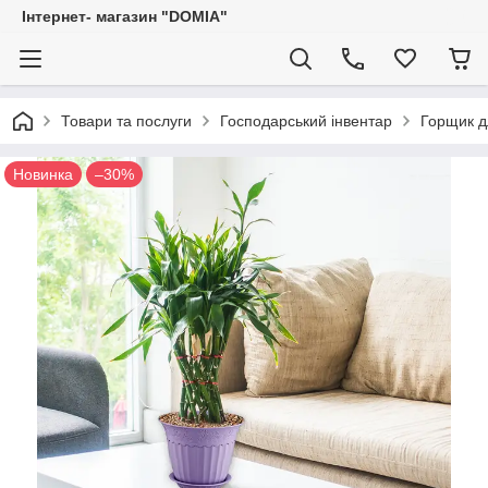
Iнтернет- магазин "DOMIA"
Товари та послуги
Господарський інвентар
Горщик дл
Новинка
–30%