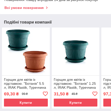
Всі умови повернення
Подібні товари компанії
Горщик для квітів із
Горщик для квітів із
Горщ
підставкою. "Ботанік" 5.5
підставкою. "Ботанік" 1.25
підс
л, IRAK Plastik, Туреччина
л, IRAK Plastik, Туреччина
л, I
BS-103
BS-100
BS-
69,30
31,50
97,
₴
₴
99 ₴
45 ₴
Купити
Купити