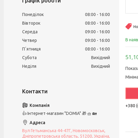
Графік роботи
Понеділок
08:00
16:00
Вівторок
08:00
16:00
Но
Середа
09:00
16:00
В ная
Четвер
09:00
16:00
Пʼятниця
08:00
16:00
51,1
Субота
Вихідний
Неділя
Вихідний
Показ
Мінім
+380 (
👍 Iнтернет-магазин "DOMIA" 🎁 🧺 🏡
Вул Гетьманська 44-47Г, Новомосковськ,
Днiпропетровська область, 51200, Україна,