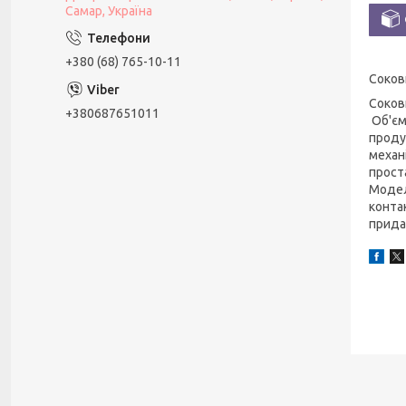
Самар, Україна
+380 (68) 765-10-11
Соков
Соков
+380687651011
Об'єм
проду
механі
прост
Модел
конта
прида