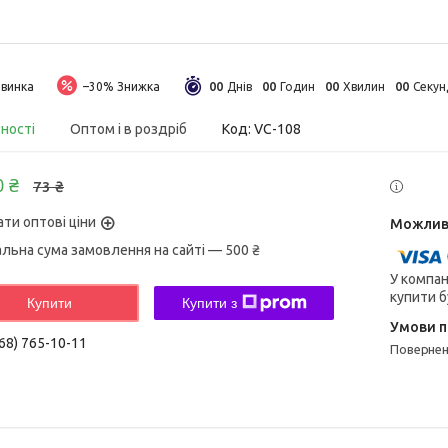
0
0
0
0
0
0
0
0
винка
–30%
Днів
Годин
Хвилин
Секун
вності
Оптом і в роздріб
Код:
VC-108
0 ₴
73 ₴
ати оптові ціни
альна сума замовлення на сайті — 500 ₴
У компан
купити б
Купити
Купити з
68) 765-10-11
поверне