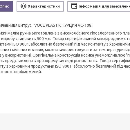
Опис
Характеристики
Інформація для замовлен
ичавниця цитрус VOCE PLASTIK ТУРЦИЯ VC-108
ижималка ручна виготовлена з високоякісного гіпоалергенного пл
 виробу становить 500 мл. Товар сертифікований міжнародним ста
ктами ISO 9001, абсолютно безпечний під час контакту з харчовими
чних і хімічних впливів, можна використовувати за температури від
а у використанні. Оригінальна конструкція носика унеможливлює "
ь представлена в прозорому вигляді різних тонів. Товар сертифі
кту з харчовими продуктами ISO 9001, абсолютно безпечний під ча
тності необмежений.