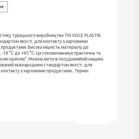
ня
астику турецького виробництва ТМ VOCE PLASTIK.
ндартом якості для контакту з харчовими
 продуктами. Висока міцність матеріалу до
 -18 °C до +95 °C. Ця соковичавниця практична та
пісню краплю". Можна мити в посудомийній машині.
кований міжнародним стандартом якості для
с контакту з харчовими продуктами. Термін