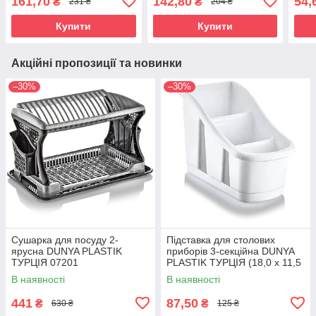
161,70
142,80
54,
₴
₴
231 ₴
204 ₴
Купити
Купити
Акційні пропозиції та новинки
–30%
–30%
Сушарка для посуду 2-
Підставка для столових
ярусна DUNYA PLASTIK
приборів 3-секційна DUNYA
ТУРЦІЯ 07201
PLASTIK ТУРЦІЯ (18,0 x 11,5
x 14,5 см)14003
В наявності
В наявності
441
87,50
₴
₴
630 ₴
125 ₴