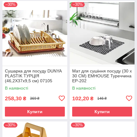
–30%
–30%
Сушарка для посуду DUNYA
Мат для сушіння посуду (30 х
PLASTIK ТУРЦІЯ
30 СМ) ЕMHOUSE Туреччина
(46,2Х37х9,5 см) 07105
EP-202
В наявності
В наявності
258,30
102,20
₴
₴
369 ₴
146 ₴
Купити
Купити
–30%
–30%