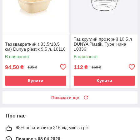
Таз круглий прозорий 10,5 л
Таз квадратний ( 33,5*13,5
DUNYA Plastik, Туреччина
см) Dunya plastik 9,5 л, 10118
10336
В наявності
В наявності
94,50
112
₴
₴
135 ₴
160 ₴
Купити
Купити
Показати ще
Про нас
98% позитивних з 216 відгуків за рік
Працює з 08.04.2020