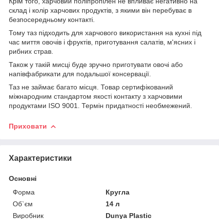
Крім того, харчовий поліпропілен не впливає негативно на
склад і колір харчових продуктів, з якими він перебуває в
безпосередньому контакті.
Тому таз підходить для харчового використання на кухні під
час миття овочів і фруктів, приготування салатів, м'ясних і
рибних страв.
Також у такій мисці буде зручно приготувати овочі або
напівфабрикати для подальшої консервації.
Таз не займає багато місця. Товар сертифікований
міжнародним стандартом якості контакту з харчовими
продуктами ISO 9001. Термін придатності необмежений.
Приховати
Характеристики
Основні
Форма
Кругла
Об`єм
14 л
Виробник
Dunya Plastic