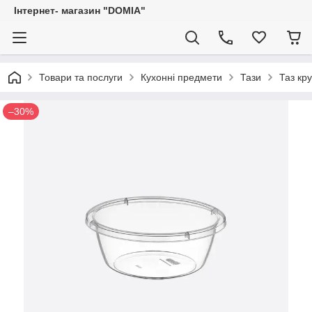
Iнтернет- магазин "DOMIA"
Товари та послуги
Кухонні предмети
Тази
Таз кр
–30%