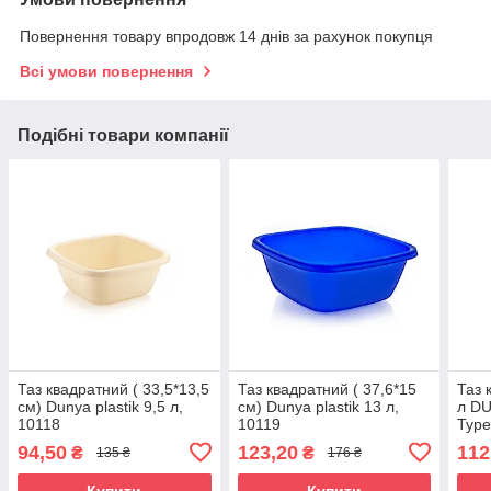
Повернення товару впродовж 14 днів за рахунок покупця
Всі умови повернення
Подібні товари компанії
Таз квадратний ( 33,5*13,5
Таз квадратний ( 37,6*15
Таз 
см) Dunya plastik 9,5 л,
см) Dunya plastik 13 л,
л DU
10118
10119
Туре
94,50
123,20
112
₴
₴
135 ₴
176 ₴
Купити
Купити