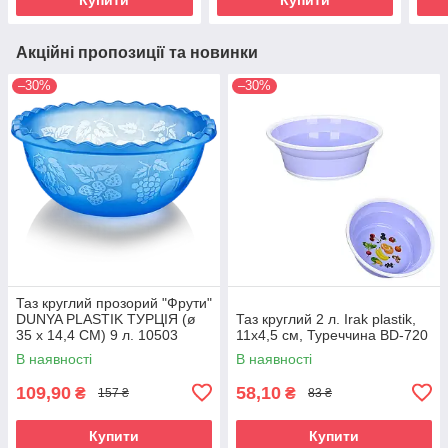
Акційні пропозиції та новинки
–30%
–30%
Таз круглий прозорий "Фрути"
DUNYA PLASTIK ТУРЦІЯ (ø
Таз круглий 2 л. Irak plastik,
35 x 14,4 СМ) 9 л. 10503
11x4,5 см, Туреччина BD-720
В наявності
В наявності
109,90
58,10
₴
₴
157 ₴
83 ₴
Купити
Купити