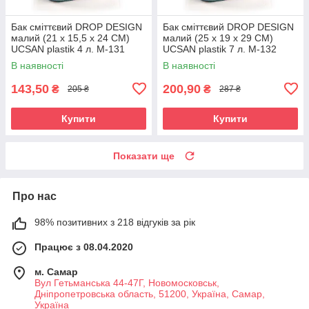
Бак сміттєвий DROP DESIGN
Бак сміттєвий DROP DESIGN
малий (21 x 15,5 x 24 CM)
малий (25 x 19 x 29 CM)
UCSAN plastik 4 л. M-131
UCSAN plastik 7 л. M-132
В наявності
В наявності
143,50
200,90
₴
₴
205 ₴
287 ₴
Купити
Купити
Показати ще
Про нас
98% позитивних з 218 відгуків за рік
Працює з 08.04.2020
м. Самар
Вул Гетьманська 44-47Г, Новомосковськ,
Днiпропетровська область, 51200, Україна, Самар,
Україна