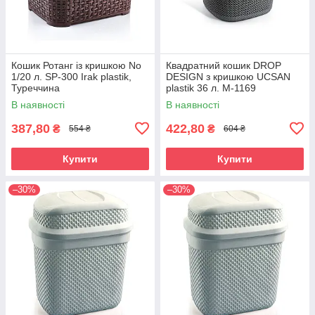
Кошик Ротанг із кришкою No
Квадратний кошик DROP
1/20 л. SP-300 Irak plastik,
DESIGN з кришкою UCSAN
Туреччина
plastik 36 л. M-1169
В наявності
В наявності
387,80
422,80
₴
₴
554 ₴
604 ₴
Купити
Купити
–30%
–30%