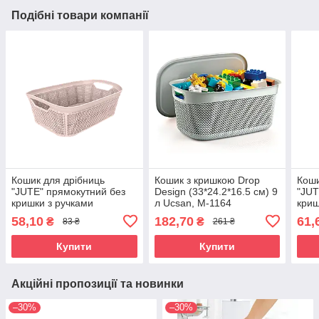
Подібні товари компанії
Кошик для дрібниць
Кошик з кришкою Drop
Коши
"JUTE" прямокутний без
Design (33*24.2*16.5 см) 9
"JUT
кришки з ручками
л Ucsan, М-1164
криш
(27*19,5*9,5 СМ) 3,5 л
(21*
58,10
182,70
61,
₴
₴
83 ₴
261 ₴
AKAY Plastik Туреччина
Plas
АК-584
Купити
Купити
Акційні пропозиції та новинки
–30%
–30%