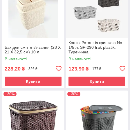
Кошик Ротанг із кришкою No
Бак для сміття в'язання (28 X
1/5 л. SP-290 Irak plastik,
21 X 32,5 см) 10 л
Туреччина
В наявності
В наявності
228,20
123,90
₴
₴
326 ₴
177 ₴
Купити
Купити
–30%
–30%