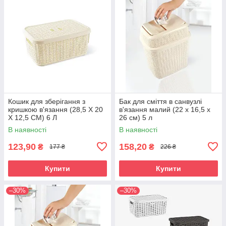
Кошик для зберігання з
Бак для сміття в санвузлі
кришкою в'язання (28,5 X 20
в'язання малий (22 x 16,5 x
X 12,5 CM) 6 Л
26 см) 5 л
В наявності
В наявності
123,90
158,20
₴
₴
177 ₴
226 ₴
Купити
Купити
–30%
–30%