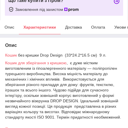
Що таке купити з Пром?
Замовлення під захистом
Опис
Характеристики
Доставка
Оплата
Умови 
Опис
Кошик
без кришки Drop Design (33*24.2*16.5 см) 9 л.
Кошик для зберігання з кришкою
, є дуже містким
виготовленим із гіпоалергенного матеріалу — поліпропілен
турецького виробництва. Висока міцність матеріалу до
механічних і хімічних впливів. Використовується для
зберігання різного приладдя для дому: фруктів, текстилю,
іграшок та всього іншого. Чудово підійде для сучасного
інтер'єру, оскільки зовнішній корпус виготовлений у формі
незвичайного візерунка DROP DESIGN. Ідеальний зовнішній
вигляд кожної позиції. Ця продукція представлена в різних
варіаціях кольору та висотах. Відповідає міжнародному
стандарту якості ISO 9001. Термін придатності необмежений.