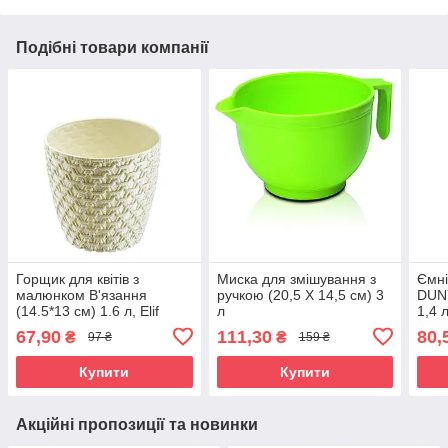
Подібні товари компанії
Горщик для квітів з
Миска для змішування з
Ємні
малюнком В'язання
ручкою (20,5 X 14,5 см) 3
DUN
(14.5*13 см) 1.6 л, Elif
л
1,4 
Plastik, Туреччина Е-447
67,90
111,30
80,
₴
₴
97 ₴
159 ₴
Купити
Купити
Акційні пропозиції та новинки