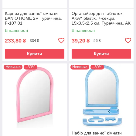
Карниз для ванної кімнати
Органайзер для таблеток
BANIO HOME 2м Туреччина,
AKAY plastik, 7-секцій,
F-107 01
15х3,5х2,5 см, Туреччина, AK
558
В наявності
В наявності
233,80
39,20
₴
₴
334 ₴
56 ₴
Купити
Купити
Новинка
–30%
Новинка
–30%
Набір для ванної кімнати