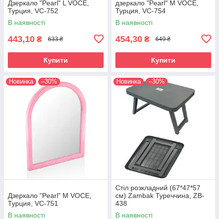
Дзеркало "Pearl" L VOCE,
дзеркало "Pearl" М VOCE,
Турция, VC-752
Турция, VC-754
В наявності
В наявності
443,10
454,30
₴
₴
633 ₴
649 ₴
Купити
Купити
Новинка
–30%
Новинка
–30%
Стіл розкладний (67*47*57
Дзеркало "Pearl" М VOCE,
см) Zambak Туреччина, ZB-
Турция, VC-751
438
В наявності
В наявності