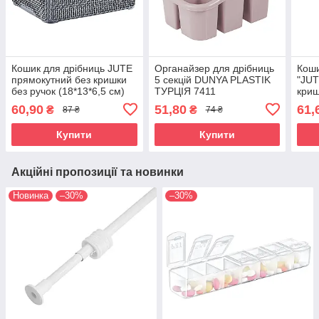
Кошик для дрібниць JUTE
Органайзер для дрібниць
Коши
прямокутний без кришки
5 секцій DUNYA PLASTIK
"JUT
без ручок (18*13*6,5 см)
ТУРЦІЯ 7411
криш
1,5 л. AKAY Plastik
(21*
60,90
51,80
61,
₴
₴
87 ₴
74 ₴
Туреччина АК-591
Plas
Купити
Купити
Акційні пропозиції та новинки
Новинка
–30%
–30%