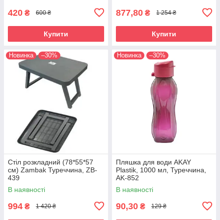
420
877,80
₴
₴
600 ₴
1 254 ₴
Купити
Купити
Новинка
–30%
Новинка
–30%
Стіл розкладний (78*55*57
Пляшка для води AKAY
см) Zambak Туреччина, ZB-
Plastik, 1000 мл, Туреччина,
439
AK-852
В наявності
В наявності
994
90,30
₴
₴
1 420 ₴
129 ₴