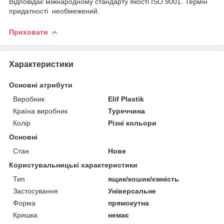
Відповідає міжнародному стандарту якості ISO 9001. Термін
придатності необмежений.
Приховати
Характеристики
Основні атрибути
Виробник
Elif Plastik
Країна виробник
Туреччина
Колір
Різні кольори
Основні
Стан
Нове
Користувальницькі характеристики
Тип
ящик/кошик/ємність
Застосування
Універсальне
Форма
прямокутна
Кришка
немає