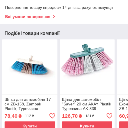
Повернення товару впродовж 14 днів за рахунок покупця
Всі умови повернення
Подібні товари компанії
Щітка для автомобіля 17
Щітка для автомобіля
Щітк
см ZB-158, Zambak
"Saver" 20 см AKAY Plastik
Екон
Plastik, Туреччина
Туреччина AK-339
ZB-1
Туре
78,40
126,70
60,
₴
₴
112 ₴
181 ₴
Купити
Купити