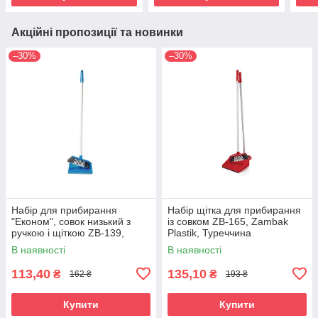
Акційні пропозиції та новинки
–30%
–30%
Набір для прибирання
Набір щітка для прибирання
"Економ", совок низький з
із совком ZB-165, Zambak
ручкою і щіткою ZB-139,
Plastik, Туреччина
Zambak Plastik, Туреччина
В наявності
В наявності
113,40
135,10
₴
₴
162 ₴
193 ₴
Купити
Купити