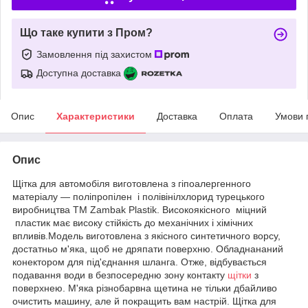
Що таке купити з Пром?
Замовлення під захистом
Доступна доставка
Опис
Характеристики
Доставка
Оплата
Умови 
Опис
Щітка для автомобіля виготовлена з гіпоалергенного
матеріалу — поліпропілен і полівінілхлорид турецького
виробництва TM Zambak Plastik. Високоякісного міцний
пластик має високу стійкість до механічних і хімічних
впливів.Модель виготовлена з якісного синтетичного ворсу,
достатньо м'яка, щоб не дряпати поверхню. Обладнананий
конектором для під'єднання шланга. Отже, відбувається
подавання води в безпосередню зону контакту
щітки
з
поверхнею. М'яка різнобарвна щетина не тільки дбайливо
очистить машину, але й покращить вам настрій. Щітка для