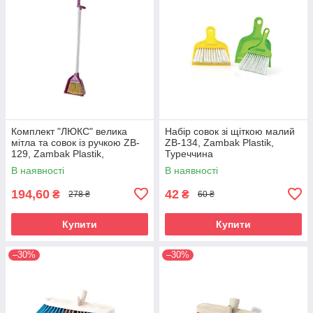
Комплект "ЛЮКС" велика
Набір совок зі щіткою малий
мітла та совок із ручкою ZB-
ZB-134, Zambak Plastik,
129, Zambak Plastik,
Туреччина
Туреччина
В наявності
В наявності
194,60
42
₴
₴
278 ₴
60 ₴
Купити
Купити
–30%
–30%